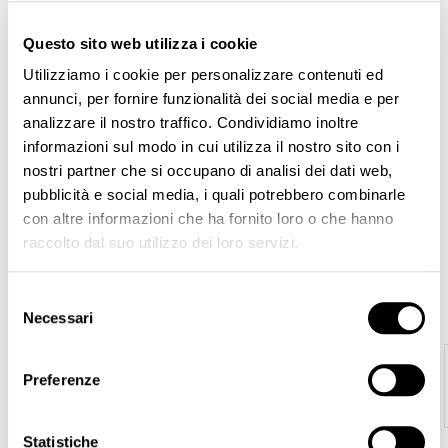
Diluent
€29.00
Questo sito web utilizza i cookie
Utilizziamo i cookie per personalizzare contenuti ed
annunci, per fornire funzionalità dei social media e per
SHOW
analizzare il nostro traffico. Condividiamo inoltre
informazioni sul modo in cui utilizza il nostro sito con i
nostri partner che si occupano di analisi dei dati web,
pubblicità e social media, i quali potrebbero combinarle
PRICE
con altre informazioni che ha fornito loro o che hanno
raccolto dal suo utilizzo dei loro servizi.
€29.00 - €35.00
Selezione
Necessari
FEATURED
del
consenso
ERA Orbita
€550.00
Preferenze
Statistiche