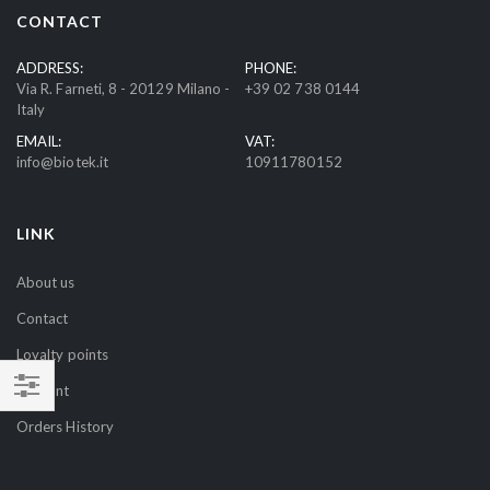
r
CONTACT
O
u
ADDRESS:
PHONE:
Via R. Farneti, 8 - 20129 Milano -
+39 02 738 0144
r
Italy
N
EMAIL:
VAT:
e
info@biotek.it
10911780152
w
s
l
LINK
e
t
About us
t
Contact
e
r
Loyalty points
:
Account
SHOP
Orders History
BY