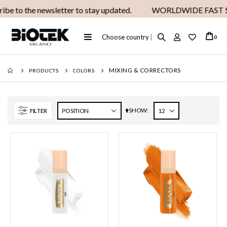
be to the newsletter to stay updated.
WORLDWIDE FAST S
Toggle
Choose country
|
ite
0
Cart
Nav
MIXING & CORRECTORS
PRODUCTS
COLORS
SHOW
Set
FILTER
Descending
Direction