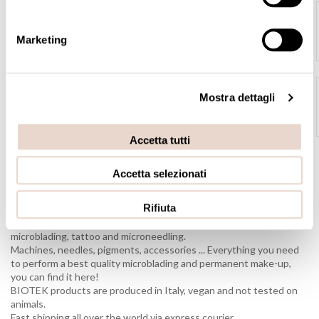
ERA Lumina Kit
As low as
€877.00
Marketing
Hybrid Long Lasting Brow Pigment Kit
€165.00
Mostra dettagli
Accetta tutti
Accetta selezionati
WELCOME TO THE OFFICIAL BIOTEK SHOP!
Rifiuta
Here you can buy our best products for permanent makeup,
microblading, tattoo and microneedling.
Machines, needles, pigments, accessories ... Everything you need
to perform a best quality microblading and permanent make-up,
you can find it here!
BIOTEK products are produced in Italy, vegan and not tested on
animals.
Fast shipping all over the world via express courier.