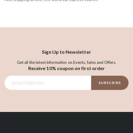
Sign Up to Newsletter
Get all the latest information on Events, Sales and Offers.
Receive 10% coupon on first order
S
SUBSCRIBE
i
g
n
U
p
f
o