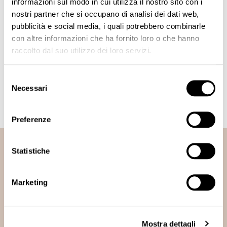
informazioni sul modo in cui utilizza il nostro sito con i
nostri partner che si occupano di analisi dei dati web,
pubblicità e social media, i quali potrebbero combinarle
By clicking on Send I declare that I have read and accepted the
con altre informazioni che ha fornito loro o che hanno
Privacy Policy
raccolto dal suo utilizzo dei loro servizi.
SEND
Selezione
Necessari
del
consenso
Preferenze
Statistiche
Sign Up to Newsletter
Marketing
Get all the latest information on Events, Sales and Offers.
Receive 10% coupon on first order
S
SUBSCRIBE
Mostra dettagli