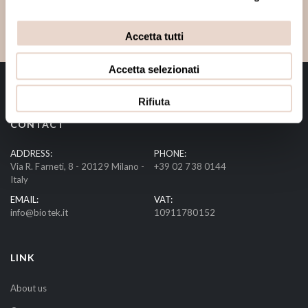
i
g
n
Accetta tutti
U
p
Accetta selezionati
f
Rifiuta
o
r
CONTACT
O
u
ADDRESS:
PHONE:
Via R. Farneti, 8 - 20129 Milano -
+39 02 738 0144
r
Italy
N
EMAIL:
VAT:
e
info@biotek.it
10911780152
w
s
l
LINK
e
t
About us
t