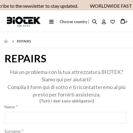
ibe to the newsletter to stay updated.
WORLDWIDE FAST 
Toggle
Choose country
|
ite
0
Cart
Nav
REPAIRS
REPAIRS
Hai un problema con la tua attrezzatura BIOTEK?
Siamo qui per aiutarti!
Compila il form qui di sotto e ti ricontatteremo al più
presto per fornirti assistenza.
[Tutti i dati sono obbligatori]
Name
*
Surname
*