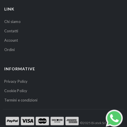
t
LINK
r
a
Chi siamo
N
Contatti
e
w
Account
s
Ordini
l
e
t
INFORMATIVE
t
e
Privacy Policy
r
Cookie Policy
:
Termini e condizioni
©2025 Biotek Srl