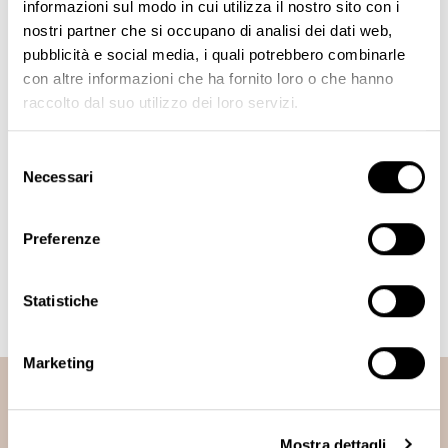
informazioni sul modo in cui utilizza il nostro sito con i
nostri partner che si occupano di analisi dei dati web,
INVIA
pubblicità e social media, i quali potrebbero combinarle
Dettaglio
Contatti
con altre informazioni che ha fornito loro o che hanno
raccolto dal suo utilizzo dei loro servizi.
Telefono
+39 02 738 0144
Selezione
Email
Necessari
del
info@biotek.it
consenso
Indirizzo
Preferenze
Via R. Farneti, 8 - 20129 Milano
Statistiche
Marketing
Iscriviti alla newsletter
Mostra dettagli