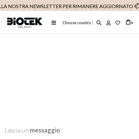
ALLA NOSTRA NEWSLETTER PER RIMANERE AGGIORNATO
📫
Toggle
Choose country
|
ele
0
Cart
Nav
Lascia un
messaggio