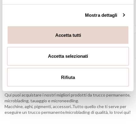
ERA Orbita Kit
726,00 €
Mostra dettagli
Accetta tutti
ERA Lumina Kit
A partire da
877,00 €
Accetta selezionati
Rifiuta
BENVENUTO NELLO SHOP UFFICIALE BIOTEK!
Qui puoi acquistare i nostri migliori prodotti da trucco permanente,
microblading, tauaggio e microneedling.
Macchine, aghi, pigmenti, accessori..Tutto quello che ti serve per
eseguire un trucco permanente/microblading di qualità, lo trovi qui!