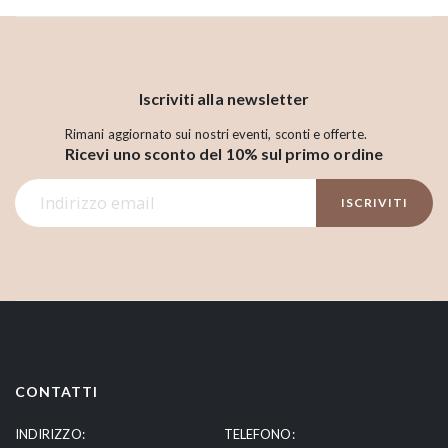
Iscriviti alla newsletter
Rimani aggiornato sui nostri eventi, sconti e offerte.
Ricevi uno sconto del 10% sul primo ordine
I
ISCRIVITI
s
c
r
i
v
i
t
i
CONTATTI
a
l
INDIRIZZO:
TELEFONO: