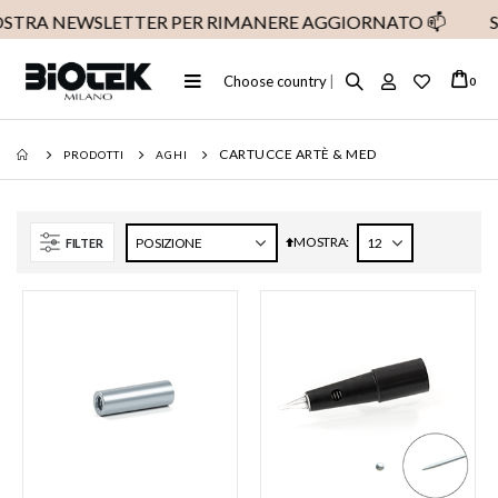
OSTRA NEWSLETTER PER RIMANERE AGGIORNATO
📫
SP
Toggle
Choose country
|
ele
0
Cart
Nav
CARTUCCE ARTÈ & MED
PRODOTTI
AGHI
MOSTRA
Imposta
FILTER
la
direzione
decrescente