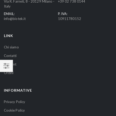
Via R. Farneti, 8 - 20129 Milano -
+39 02 738 0144
l
Italy
a
EMAIL:
P. IVA:
n
info@biotek.it
10911780152
o
s
t
LINK
r
a
Chi siamo
N
Contatti
e
w
Account
s
NAVIGA
Ordini
l
PER
e
t
INFORMATIVE
t
e
Privacy Policy
r
Cookie Policy
: