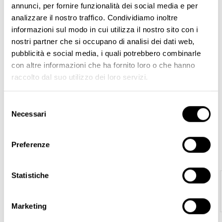
annunci, per fornire funzionalità dei social media e per
9 Punte Magnum - Med
12 Punte Shader - Med
analizzare il nostro traffico. Condividiamo inoltre
59,00 €
55,00 €
informazioni sul modo in cui utilizza il nostro sito con i
nostri partner che si occupano di analisi dei dati web,
pubblicità e social media, i quali potrebbero combinarle
MOSTRA
con altre informazioni che ha fornito loro o che hanno
raccolto dal suo utilizzo dei loro servizi.
PREZZO
Selezione
Necessari
del
consenso
45,00 € - 59,00 €
Preferenze
VETRINA
Marker White
Statistiche
11,00 €
Marketing