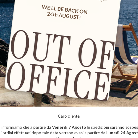
Adattatore Ingot per consolle Lisa One Dermatek
Adattatore Ingot per Zuma control unit
15,00 €
15,00 €
Caro cliente,
i informiamo che a partire da
Venerdì 7 Agosto
le spedizioni saranno sospes
li ordini effettuati dopo tale data verrano evasi a partire da
Lunedì 24 Agos