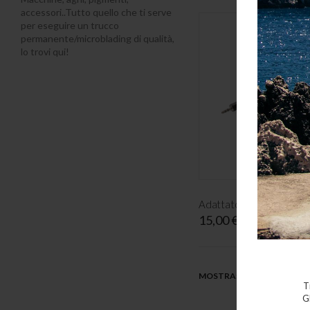
accessori..Tutto quello che ti serve
per eseguire un trucco
permanente/microblading di qualità,
lo trovi qui!
15,00 €
MOSTRA
T
G