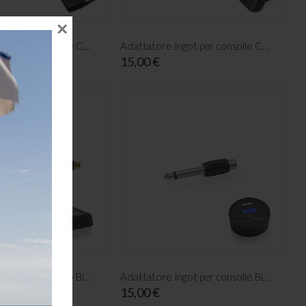
×
Adattatore Ingot per consolle Cheyenne PU I & PU II
Adattatore Ingot per consolle Cheyenne PU IV
15,00 €
Adattatore Ingot per consolle Biotek Stilus EVO
Adattatore Ingot per consolle Biotek Pratika
15,00 €