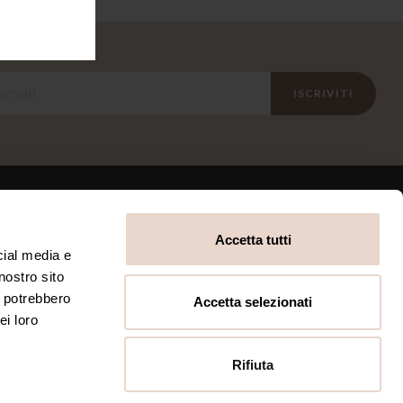
ISCRIVITI
Accetta tutti
INFORMATIVE
cial media e
nostro sito
Privacy Policy
Termini e condizioni
i potrebbero
Accetta selezionati
Cookie Policy
ei loro
Rifiuta