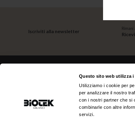
Rimani 
Iscriviti alla newsletter
Ricev
Questo sito web utilizza i
CONTATTI
Utilizziamo i cookie per pe
per analizzare il nostro tra
INDIRIZZO:
TELEFONO:
con i nostri partner che si
Via R. Farneti, 8 - 20129 Milano -
+39 02 738 0144
Italy
combinarle con altre inform
servizi.
EMAIL:
P. IVA:
info@biotek.it
10911780152