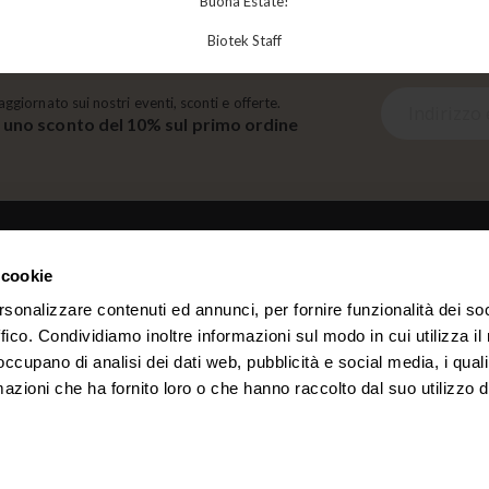
Buona Estate!
Biotek Staff
I
aggiornato sui nostri eventi, sconti e offerte.
i uno sconto del 10% sul primo ordine
s
c
r
i
v
i
 cookie
t
LINK
i
rsonalizzare contenuti ed annunci, per fornire funzionalità dei so
a
ffico. Condividiamo inoltre informazioni sul modo in cui utilizza il 
Chi siamo
Account
l
 occupano di analisi dei dati web, pubblicità e social media, i qual
Contatti
Ordini
l
azioni che ha fornito loro o che hanno raccolto dal suo utilizzo d
a
n
o