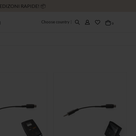
EDIZONI RAPIDE! 📦
Choose country
|
I
elementi
0
Cart