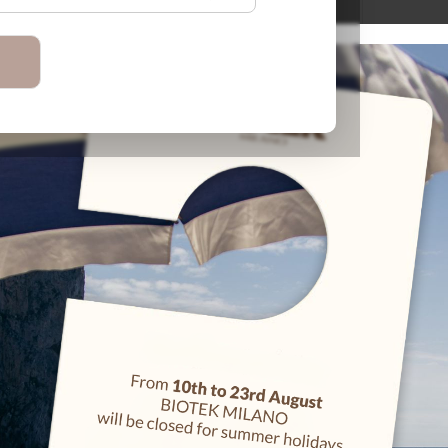
achets
Hybrid Long
Adattatore ERA per consolle Biotek Pratika
Adattatore ERA per consolle Biotek Maestro
Lasting Brow
Pigment Kit
15,00 €
15,00 €
165,00 €
 Kit
ERA Astra
799,00 €
Adattatore Ingot per consolle Orsini&Belfatto Sonora
Adattatore Ingot per consolle Biotek Stilus 3
15,00 €
15,00 €