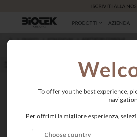
ISCRIVITI ALLA N
PRODOTTI
AZIENDA
ADATTATORI CONSOLLE
PRODOTTI
ATTREZZATURE
ORDINA PER
Welc
PREZZO
NAVIGA
PER
To offer you the best experience, pl
15,00 € - 15,00 €
navigation
VETRINA
Per offrirti la migliore esperienza, selez
Marker White
ERA Orbita
11,00 €
550,00 €
Choose country