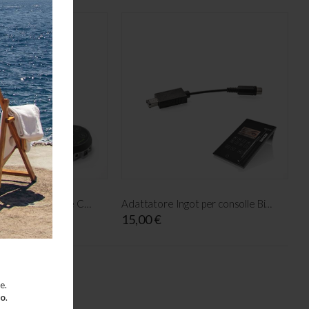
Adattatore Ingot per consolle Critical Atom X
Adattatore Ingot per consolle Biotek Maestro
15,00 €
e.
to
.