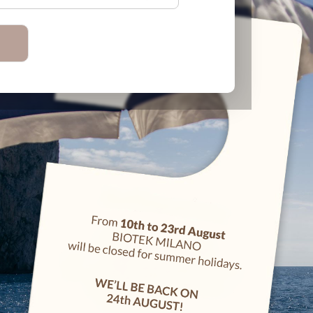
fly 25 pz.
Manipoli Universali Microblading - 10pz.
56,00 €
26,00 €
Filo per disegno
preparatorio
imbevuto di
colore - 1pz
13,00 €
 0,30
Peel-Off Matita
 (20
Microblading +
Lama - Marrone
19,00 €
g
11 RS Ø 0,35
ow
Medium Taper (20
pcs)
37,50 €
assico
#7R Lame Microshading - 25pz
Manipolo Mic
26,00 €
35,00 €