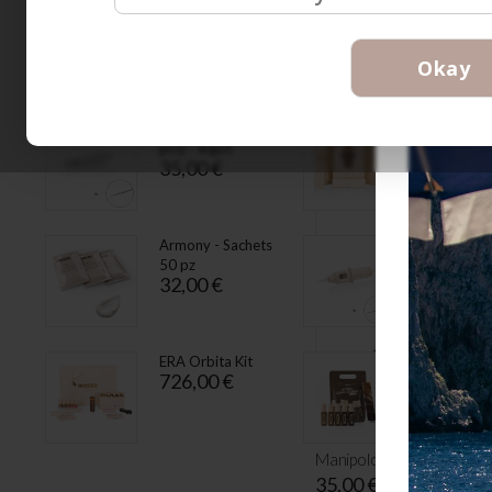
26,00 € - 326,45 €
Okay
Lame Microblading Butter
VETRINA
26,00 €
1 Punta HD (10
ERA Orbita
550,00 €
pcs) - Ingot
35,00 €
Armony - Sachets
1pt Tube Ø
50 pz
Long Taper
32,00 €
pcs)
36,00 €
ERA Orbita Kit
Hybrid Lon
726,00 €
Lasting Br
Pigment Kit
165,00 €
Manipolo Microblading Cl
35,00 €