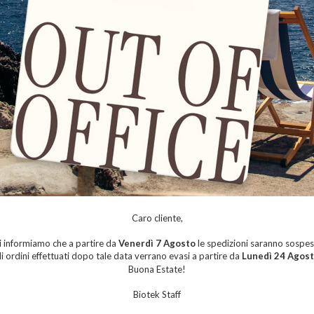
Caro cliente,
i informiamo che a partire da
Venerdì 7 Agosto
le spedizioni saranno sospes
li ordini effettuati dopo tale data verrano evasi a partire da
Lunedì 24 Agos
Buona Estate!
I
aggiornato sui nostri eventi, sconti e offerte.
Biotek Staff
i uno sconto del 10% sul primo ordine
s