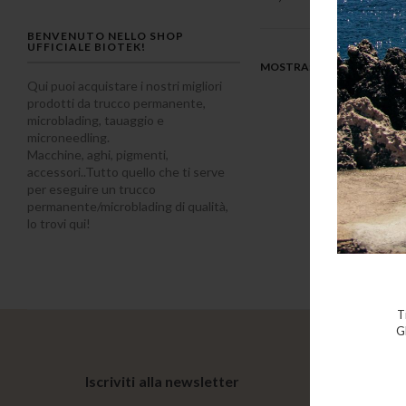
BENVENUTO NELLO SHOP
UFFICIALE BIOTEK!
MOSTRA
Qui puoi acquistare i nostri migliori
prodotti da trucco permanente,
microblading, tauaggio e
microneedling.
Macchine, aghi, pigmenti,
accessori..Tutto quello che ti serve
per eseguire un trucco
permanente/microblading di qualità,
lo trovi qui!
T
G
Rimani 
Iscriviti alla newsletter
Ricev