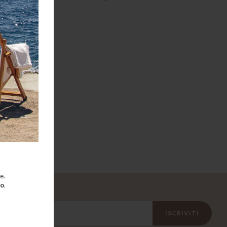
e.
to
.
ISCRIVITI