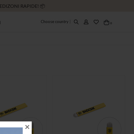
EDIZONI RAPIDE! 📦
Choose country
|
I
elementi
0
Cart
×