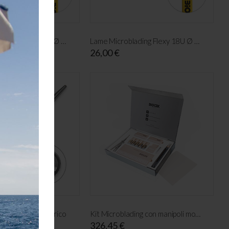
Lame Microblading Flexy 16C Ø 0.18 - 25 pz
Lame Microblading Flexy 18U Ø 0.15 - 25 pz
26,00 €
roblading Eccentrico
Kit Microblading con manipoli monouso
326,45 €