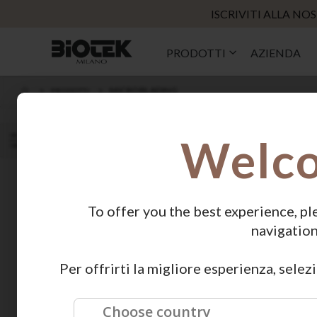
ISCRIVITI ALLA N
PRODOTTI
AZIENDA
MICROBLADING
PRODOTTI
Welc
MICROBLADING
ORDINA PER
NAVIGA
Kit
PER
Lame
To offer you the best experience, pl
Manipoli
navigation
Per offrirti la migliore esperienza, selez
PREZZO
Choose country