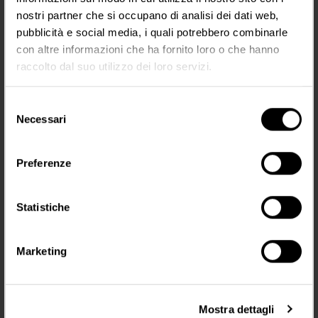
nostri partner che si occupano di analisi dei dati web,
pubblicità e social media, i quali potrebbero combinarle
con altre informazioni che ha fornito loro o che hanno
raccolto dal suo utilizzo dei loro servizi.
Selezione
9 Punte Magnum (5 pz) - Maestro
12 Punte Shader (5 pz) - Maestro
Necessari
54,90 €
49,90 €
del
consenso
Preferenze
MOSTRA
Statistiche
PREZZO
Marketing
49,90 € - 54,90 €
Caro cliente,
Mostra dettagli