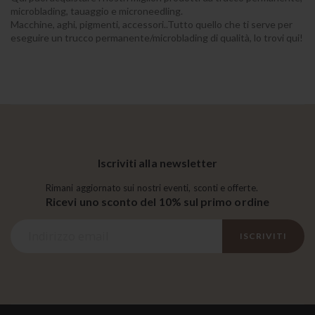
microblading, tauaggio e microneedling.
Macchine, aghi, pigmenti, accessori..Tutto quello che ti serve per
eseguire un trucco permanente/microblading di qualità, lo trovi qui!
Iscriviti alla newsletter
Rimani aggiornato sui nostri eventi, sconti e offerte.
Ricevi uno sconto del 10% sul primo ordine
I
ISCRIVITI
s
c
r
i
v