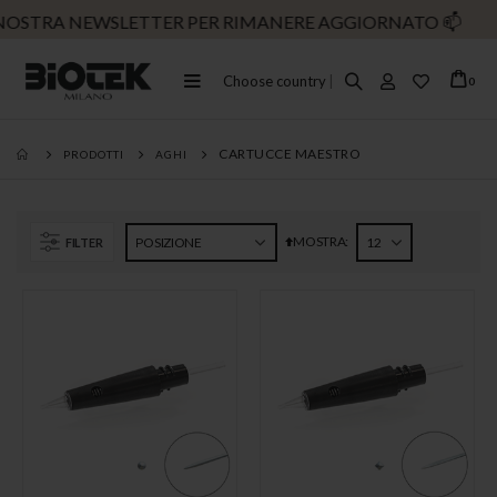
 NOSTRA NEWSLETTER PER RIMANERE AGGIORNATO
📫
Toggle
Choose country
|
ele
0
Cart
Nav
CARTUCCE MAESTRO
PRODOTTI
AGHI
MOSTRA
Imposta
FILTER
la
direzione
decrescente