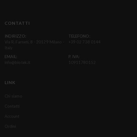
i
t
i
CONTATTI
a
l
INDIRIZZO:
TELEFONO:
Via R. Farneti, 8 - 20129 Milano -
+39 02 738 0144
l
Italy
a
EMAIL:
P. IVA:
n
info@biotek.it
10911780152
o
s
t
LINK
r
a
Chi siamo
N
Contatti
e
w
Account
s
Ordini
l