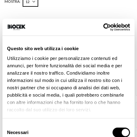
MOSTRA
PREZZO
Questo sito web utilizza i cookie
12,00 € - 26,00 €
Utilizziamo i cookie per personalizzare contenuti ed
VETRINA
annunci, per fornire funzionalità dei social media e per
ERA Orbita Kit
analizzare il nostro traffico. Condividiamo inoltre
726,00 €
informazioni sul modo in cui utilizza il nostro sito con i
nostri partner che si occupano di analisi dei dati web,
pubblicità e social media, i quali potrebbero combinarle
con altre informazioni che ha fornito loro o che hanno
Peel-Off Matita Microblading + Lama -
raccolto dal suo utilizzo dei loro servizi.
Marrone
19,00 €
Selezione
Necessari
del