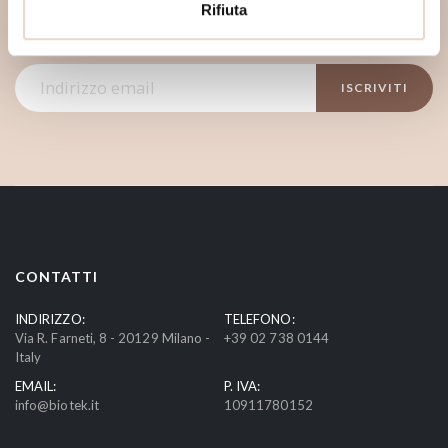
Rifiuta
Rimani aggiornato sui nostri eventi, sconti e offerte.
Ricevi uno sconto del 10% sul primo ordine
I
ISCRIVITI
s
c
r
i
v
i
t
i
CONTATTI
a
l
INDIRIZZO:
TELEFONO:
Via R. Farneti, 8 - 20129 Milano -
+39 02 738 0144
l
Italy
a
EMAIL:
P. IVA:
n
info@biotek.it
10911780152
o
s