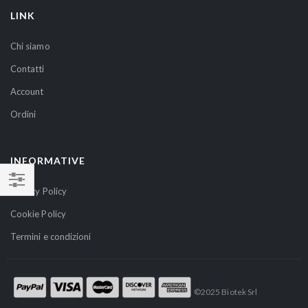
t
LINK
r
a
Chi siamo
N
Contatti
e
w
Account
s
Ordini
l
e
t
INFORMATIVE
t
e
Privacy Policy
NAVIGA
r
Cookie Policy
PER
:
Termini e condizioni
©2025 Biotek Srl