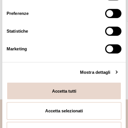
Hybrid Long Lasting Brow Pigment Kit
consenso
165,00 €
Preferenze
Statistiche
BENVENUTO NELLO SHOP UFFICIALE BIOTEK!
Marketing
Qui puoi acquistare i nostri migliori prodotti da trucco permanente,
microblading, tauaggio e microneedling.
Macchine, aghi, pigmenti, accessori..Tutto quello che ti serve per
Mostra dettagli
eseguire un trucco permanente/microblading di qualità, lo trovi qui!
Accetta tutti
Accetta selezionati
Iscriviti alla newsletter