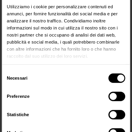
×
Utilizziamo i cookie per personalizzare contenuti ed
annunci, per fornire funzionalità dei social media e per
SUGGERITI
analizzare il nostro traffico. Condividiamo inoltre
informazioni sul modo in cui utilizza il nostro sito con i
nostri partner che si occupano di analisi dei dati web,
pubblicità e social media, i quali potrebbero combinarle
con altre informazioni che ha fornito loro o che hanno
raccolto dal suo utilizzo dei loro servizi.
Selezione
Necessari
ganic Liquid Brow Kit
Areola & Scars Pigment Kit
Hybrid Long Lasting Brow Pigment Kit
del
165,00 €
165,00 €
consenso
Preferenze
ELLO
AGGIUNGI AL CARRELLO
AGGIUNGI AL CARRELLO
A
Statistiche