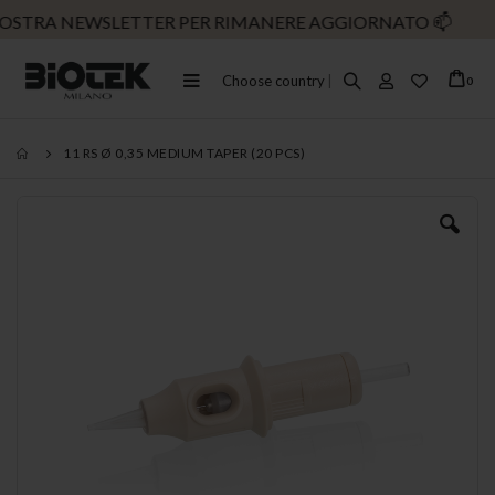
NOSTRA NEWSLETTER PER RIMANERE AGGIORNATO
📫
SP
Toggle
Choose country
|
ele
0
Cart
Nav
11 RS Ø 0,35 MEDIUM TAPER (20 PCS)
Vai
alla
fine
della
galleria
di
immagini