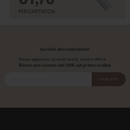
Iscriviti alla newsletter
Rimani aggiornato sui nostri eventi, sconti e offerte.
Ricevi uno sconto del 10% sul primo ordine
I
ISCRIVITI
s
c
r
i
v
i
t