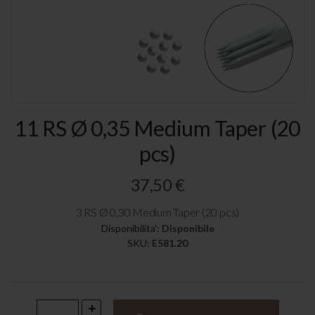
Vai
11 RS Ø 0,35 Medium Taper (20
all'inizio
della
pcs)
galleria
di
immagini
37,50 €
3 RS Ø 0,30 Medium Taper (20 pcs)
Disponibilita':
Disponibile
SKU
E581.20