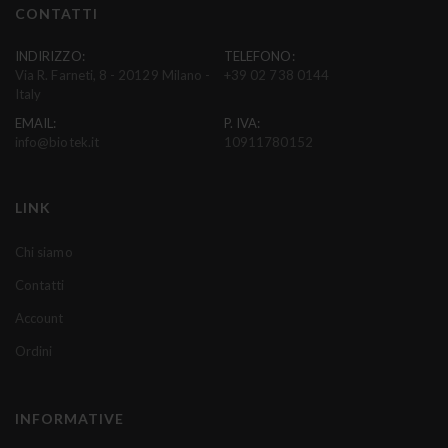
i
CONTATTI
a
l
INDIRIZZO:
TELEFONO:
Via R. Farneti, 8 - 20129 Milano -
+39 02 738 0144
l
Italy
a
EMAIL:
P. IVA:
n
info@biotek.it
10911780152
o
s
t
LINK
r
a
Chi siamo
N
Contatti
e
w
Account
s
Ordini
l
e
t
INFORMATIVE
t