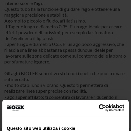
interno scorre l'ago.
Questo tubo ha la funzione di guidare l'ago e ottenere una
maggiore precisione e stabilità.
Ago molto piccolo e fluido, affilatissimo.
Il Taper è lungo e diametro 0.35. E' un ago ideale per creare
effetti powder delicatissimi, per esempio la sfumatura
dell'eyeliner o il lip blush
Taper lungo e diametro 0.35. E' un ago poco aggressivo, che
rilascia una linea abbastanza spessa dunque ideale per
lavorare sulle zone delicate come sul contorno delle labbra o
per sfumature leggere.
Gli aghi BIOTEK sono diversi da tutti quelli che puoi trovare
sul mercato:
- molto stabili, non vibrano. Questo ti permetterà di
realizzare linee super precise con facilità.
- ago super affilato; ti consentirà di lavorare riducendo il
dolore per la tua cliente.
- design configurato e studiato appositamente per il trucco
permanente.
*Non compatibili con dermografo Ingot / Maestro e Stilus
Questo sito web utilizza i cookie