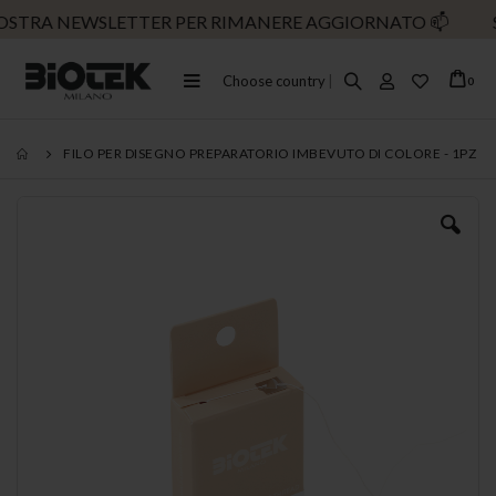
OSTRA NEWSLETTER PER RIMANERE AGGIORNATO
📫
SP
Toggle
Choose country
|
ele
0
Cart
Nav
FILO PER DISEGNO PREPARATORIO IMBEVUTO DI COLORE - 1PZ
Vai
alla
fine
della
galleria
di
immagini