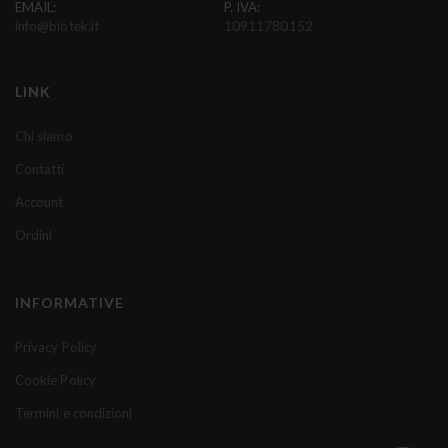
EMAIL:
P. IVA:
n
info@biotek.it
10911780152
o
s
t
LINK
r
a
Chi siamo
N
Contatti
e
w
Account
s
Ordini
l
e
t
INFORMATIVE
t
e
Privacy Policy
r
Cookie Policy
:
Termini e condizioni