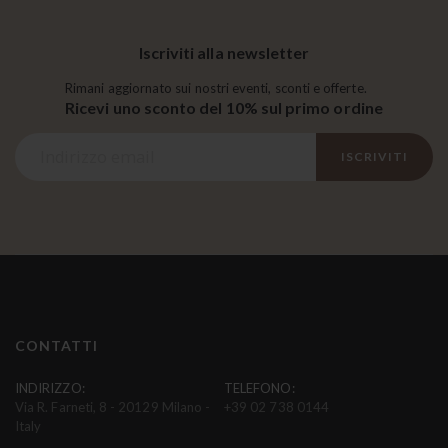
Iscriviti alla newsletter
Rimani aggiornato sui nostri eventi, sconti e offerte.
Ricevi uno sconto del 10% sul primo ordine
I
ISCRIVITI
s
c
r
i
v
i
t
i
CONTATTI
a
l
INDIRIZZO:
TELEFONO:
Via R. Farneti, 8 - 20129 Milano -
+39 02 738 0144
l
Italy
a