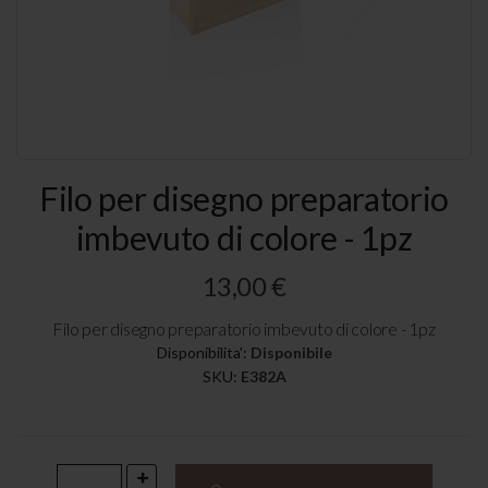
Vai
Filo per disegno preparatorio
all'inizio
della
imbevuto di colore - 1pz
galleria
di
immagini
13,00 €
Filo per disegno preparatorio imbevuto di colore - 1pz
Disponibilita':
Disponibile
SKU
E382A