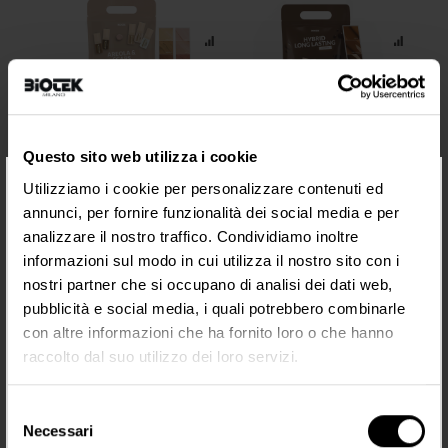
Inorganic Creamy Brow Kit
Areola & Scars Pigment Kit
Hybrid Long Lasting Brow Pigment Kit
Questo sito web utilizza i cookie
×
165,00 €
165,00 €
Utilizziamo i cookie per personalizzare contenuti ed
annunci, per fornire funzionalità dei social media e per
ELLO
AGGIUNGI AL CARRELLO
AGGIUNGI AL CARRELLO
A
analizzare il nostro traffico. Condividiamo inoltre
informazioni sul modo in cui utilizza il nostro sito con i
nostri partner che si occupano di analisi dei dati web,
pubblicità e social media, i quali potrebbero combinarle
con altre informazioni che ha fornito loro o che hanno
raccolto dal suo utilizzo dei loro servizi.
I PIÙ VENDUTI
Selezione
Necessari
del