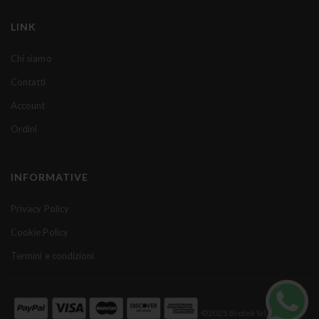
s
t
LINK
r
a
Chi siamo
N
Contatti
e
w
Account
s
Ordini
l
e
t
INFORMATIVE
t
e
Privacy Policy
r
Cookie Policy
:
Termini e condizioni
©2025 Biotek Srl