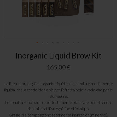
Vai
Inorganic Liquid Brow Kit
all'inizio
della
galleria
165,00 €
di
immagini
La linea sopracciglia Inorganic Liquid ha una texture mediamente
liquida, che la rende ideale sia per l’effetto pelo‑a‑pelo che per le
sfumature.
Le tonalità sono neutre, perfettamente bilanciate per ottenere
risultati stabili su ogni tipo di fototipo.
Grazie alla composizione totalmente inorganica (minerale),