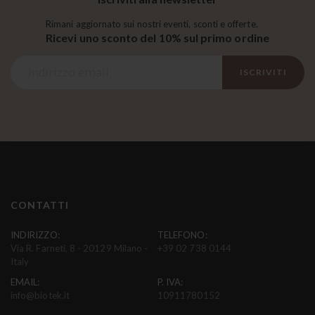
Rimani aggiornato sui nostri eventi, sconti e offerte.
Ricevi uno sconto del 10% sul primo ordine
I
ISCRIVITI
s
c
r
i
v
i
t
i
CONTATTI
a
l
INDIRIZZO:
TELEFONO:
Via R. Farneti, 8 - 20129 Milano -
+39 02 738 0144
l
Italy
a
EMAIL:
P. IVA:
n
info@biotek.it
10911780152
o