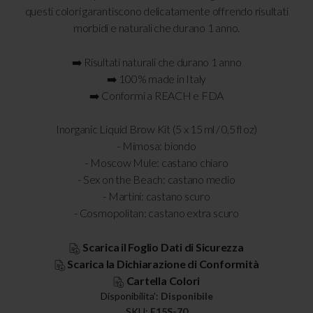
questi colori garantiscono delicatamente offrendo risultati
morbidi e naturali che durano 1 anno.
➡️ Risultati naturali che durano 1 anno
➡️ 100% made in Italy
➡️ Conformi a REACH e FDA
Inorganic Liquid Brow Kit (5 x 15 ml / 0,5 fl oz)
- Mimosa: biondo
- Moscow Mule: castano chiaro
- Sex on the Beach: castano medio
- Martini: castano scuro
- Cosmopolitan: castano extra scuro
Scarica il Foglio Dati di Sicurezza
Scarica la Dichiarazione di Conformità
Cartella Colori
Disponibilita':
Disponibile
SKU
E15S-70