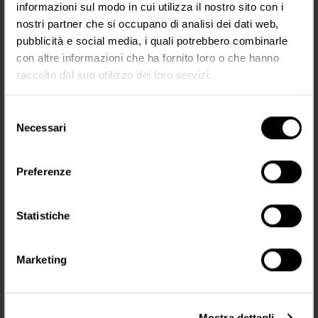
informazioni sul modo in cui utilizza il nostro sito con i
nostri partner che si occupano di analisi dei dati web,
pubblicità e social media, i quali potrebbero combinarle
con altre informazioni che ha fornito loro o che hanno
Inorganic Creamy Brow Kit
Hybrid Long Lasting Brow Pigment Kit
Areola & Scars Pigment Kit
raccolto dal suo utilizzo dei loro servizi.
165,00 €
165,00 €
Selezione
ELLO
AGGIUNGI AL CARRELLO
AGGIUNGI AL CARRELLO
A
Necessari
del
consenso
Preferenze
Statistiche
I PIÙ VENDUTI
Marketing
Caro cliente,
Mostra dettagli