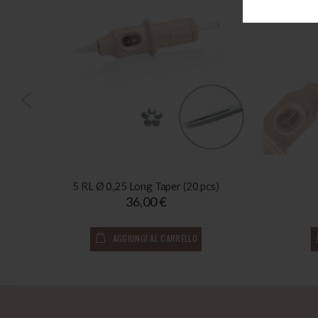
cs)
5 RL Ø 0,25 Long Taper (20 pcs)
36,00 €
AGGIUNGI AL CARRELLO