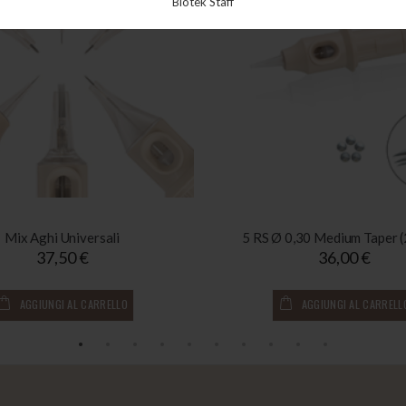
Biotek Staff
Mix Aghi Universali
5 RS Ø 0,30 Medium Taper (
37,50 €
36,00 €
AGGIUNGI AL CARRELLO
AGGIUNGI AL CARRELL