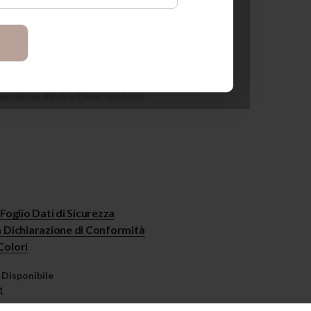
naturali che durano 1 anno
e non secca all’aria
 in Italy
i a REACH e FDA
uid Brow Kit (5 x 15ml / 0,5 fl oz)
l Foglio Dati di Sicurezza
a Dichiarazione di Conformità
Colori
Disponibile
1