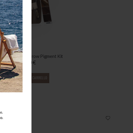
d Long Lasting Brow Pigment Kit
165,00 €
AGGIUNGI AL CARRELLO
e.
to
.