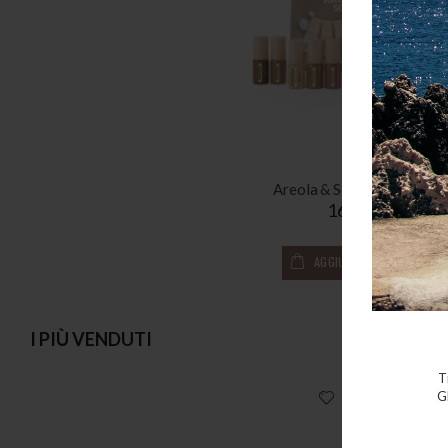
Areola & Scars Pigment Ki
165,00 €
AGGIUNGI AL CARRELLO
I PIÙ VENDUTI
T
G