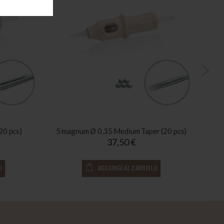
20 pcs)
5 magnum Ø 0,35 Medium Taper (20 pcs)
37,50 €
O
AGGIUNGI AL CARRELLO