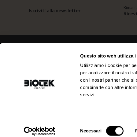
Rimani 
Iscriviti alla newsletter
Ricev
Questo sito web utilizza i
CONTATTI
Utilizziamo i cookie per pe
per analizzare il nostro tra
INDIRIZZO:
TELEFONO:
con i nostri partner che si
Via R. Farneti, 8 - 20129 Milano -
+39 02 738 0144
Italy
combinarle con altre inform
servizi.
EMAIL:
P. IVA:
info@biotek.it
10911780152
©2025 Biotek Srl
Selezione
Necessari
del