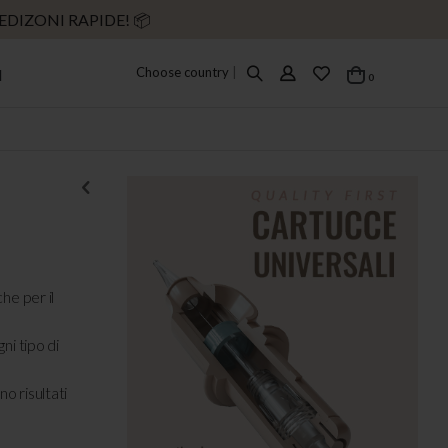
EDIZONI RAPIDE! 📦
Choose country
|
I
elementi
0
Cart
he per il
ni tipo di
o risultati