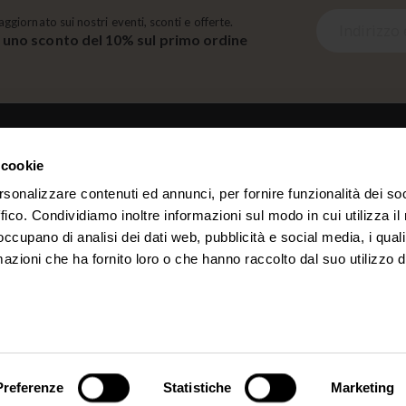
I
aggiornato sui nostri eventi, sconti e offerte.
i uno sconto del 10% sul primo ordine
s
c
r
i
v
i
 cookie
t
LINK
i
rsonalizzare contenuti ed annunci, per fornire funzionalità dei so
a
ffico. Condividiamo inoltre informazioni sul modo in cui utilizza il 
Chi siamo
Account
l
 occupano di analisi dei dati web, pubblicità e social media, i qual
Contatti
Ordini
l
azioni che ha fornito loro o che hanno raccolto dal suo utilizzo d
a
n
o
s
t
Preferenze
Statistiche
Marketing
r