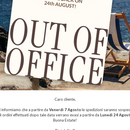
t
Inorganic Liquid Brow Kit
Hybri
165,00 €
AGGIUNGI AL CARRELLO
Caro cliente,
i informiamo che a partire da
Venerdì 7 Agosto
le spedizioni saranno sospes
li ordini effettuati dopo tale data verrano evasi a partire da
Lunedì 24 Agos
Buona Estate!