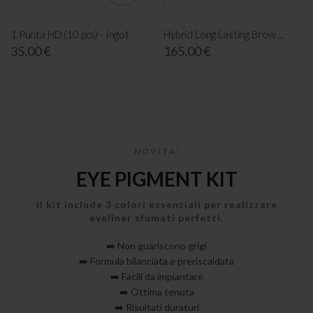
1 Punta HD (10 pcs) - Ingot
Hybrid Long Lasting Brow Pigment Kit
35,00 €
165,00 €
NOVITA'
EYE PIGMENT KIT
Il kit include 3 colori essenziali per realizzare
eyeliner sfumati perfetti.
➡️ Non guariscono grigi
➡️ Formula bilanciata e preriscaldata
➡️ Facili da impiantare
➡️ Ottima tenuta
➡️ Risultati duraturi