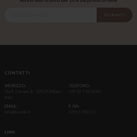
I
ISCRIVITI
s
c
r
i
v
i
t
i
CONTATTI
a
l
INDIRIZZO:
TELEFONO:
Via R. Farneti, 8 - 20129 Milano -
+39 02 738 0144
l
Italy
a
EMAIL:
P. IVA:
n
info@biotek.it
10911780152
o
s
t
LINK
r