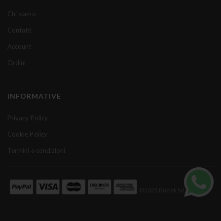
a
Chi siamo
N
Contatti
e
w
Account
s
Ordini
l
e
t
INFORMATIVE
t
e
Privacy Policy
r
Cookie Policy
:
Termini e condizioni
©2025 Biotek Srl