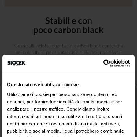
Stabili e con
poco carbon black
Grazie alla ridotta quantità di carbon black contenuta
nei colori ibridi per sopracciglia di Biotek, non dovrai
preoccuparti che le tue sopracciglia diventino grigie.
Generalmente, maggiore è la quantità di carbon black,
più il colore tende a diventare grigio nel tempo.
I laboratori Biotek hanno bilanciato sapientemente la
Questo sito web utilizza i cookie
quantità di carbon black (nero organico) con la quantità
×
di polveri minerali (ossidi di ferro rossi, gialli e neri) per
Utilizziamo i cookie per personalizzare contenuti ed
evitare la decolorazione grigia.
annunci, per fornire funzionalità dei social media e per
Prova i colori ibridi a lunga durata per sopracciglia di
analizzare il nostro traffico. Condividiamo inoltre
Biotek e goditi risultati stabili una volta guariti (se
informazioni sul modo in cui utilizza il nostro sito con i
impiantati nello strato corretto della pelle)!
nostri partner che si occupano di analisi dei dati web,
pubblicità e social media, i quali potrebbero combinarle