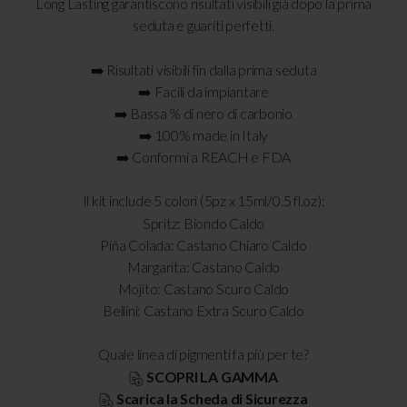
Long Lasting garantiscono risultati visibili già dopo la prima
seduta e guariti perfetti.
➡️ Risultati visibili fin dalla prima seduta
➡️ Facili da impiantare
➡️ Bassa % di nero di carbonio
➡️ 100% made in Italy
➡️ Conformi a REACH e FDA
Il kit include 5 colori (5pz x 15ml/0.5 fl.oz):
Spritz: Biondo Caldo
Piña Colada: Castano Chiaro Caldo
Margarita: Castano Caldo
Mojito: Castano Scuro Caldo
Bellini: Castano Extra Scuro Caldo
Quale linea di pigmenti fa più per te?
SCOPRI LA GAMMA
Scarica la Scheda di Sicurezza