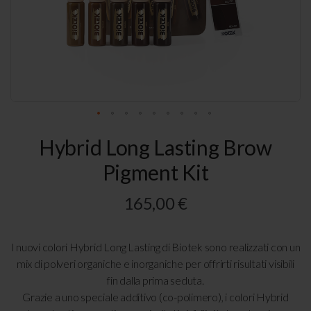
Vai
Hybrid Long Lasting Brow
all'inizio
della
Pigment Kit
galleria
di
immagini
165,00 €
I nuovi colori Hybrid Long Lasting di Biotek sono realizzati con un
mix di polveri organiche e inorganiche per offrirti risultati visibili
fin dalla prima seduta.
Grazie a uno speciale additivo (co-polimero), i colori Hybrid