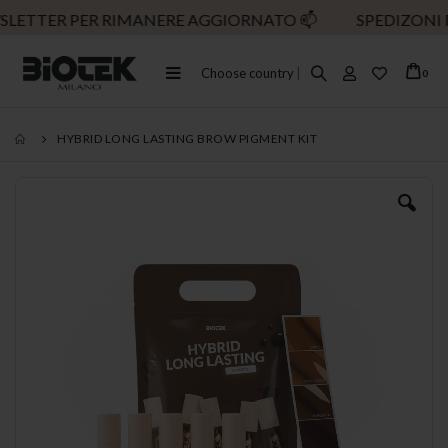
R RIMANERE AGGIORNATO
📫
SPEDIZONI RAPIDE! 📦
Toggle
Choose country
|
ele
0
Cart
Nav
HYBRID LONG LASTING BROW PIGMENT KIT
Vai
alla
fine
della
galleria
di
immagini