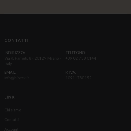
r
i
v
i
t
i
CONTATTI
a
l
INDIRIZZO:
TELEFONO:
Via R. Farneti, 8 - 20129 Milano -
+39 02 738 0144
l
Italy
a
EMAIL:
P. IVA:
n
info@biotek.it
10911780152
o
s
t
LINK
r
a
Chi siamo
N
Contatti
e
w
Account