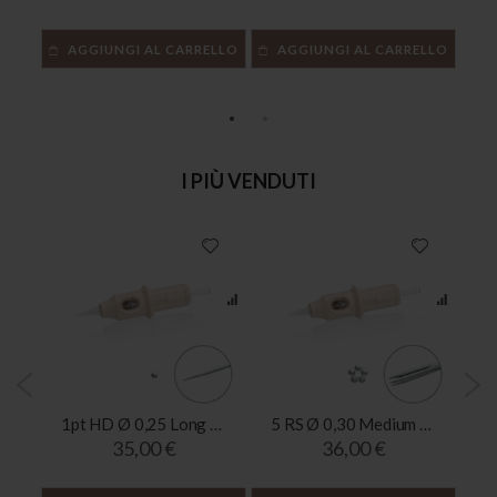
ELLO
AGGIUNGI AL CARRELLO
AGGIUNGI AL CARRELLO
A
I PIÙ VENDUTI
i
1pt HD Ø 0,25 Long Taper (20 pcs)
5 RS Ø 0,30 Medium Taper (20 pcs)
35,00 €
36,00 €