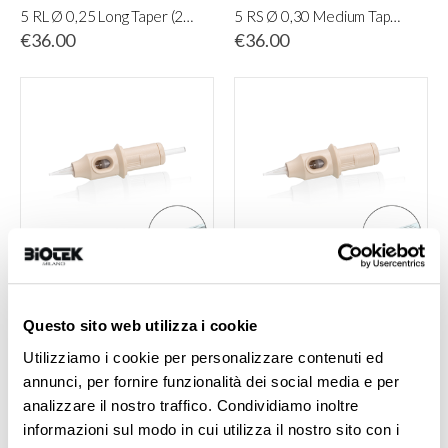
5 RL Ø 0,25 Long Taper (20 pcs)
5 RS Ø 0,30 Medium Taper (20 pcs)
€36.00
€36.00
5 magnum Ø 0,35 Medium Taper (20 pcs)
9 soft magnum Ø 0,35 Medium Taper (20 pcs)
Questo sito web utilizza i cookie
€37.50
€37.50
Utilizziamo i cookie per personalizzare contenuti ed
annunci, per fornire funzionalità dei social media e per
analizzare il nostro traffico. Condividiamo inoltre
informazioni sul modo in cui utilizza il nostro sito con i