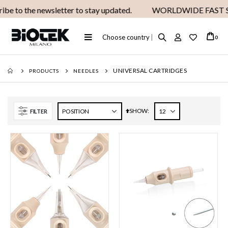
be to the newsletter to stay updated.
WORLDWIDE FAST S
Toggle
Choose country
|
ite
0
Cart
Nav
UNIVERSAL CARTRIDGES
PRODUCTS
NEEDLES
SHOW
Set
FILTER
Descending
Direction