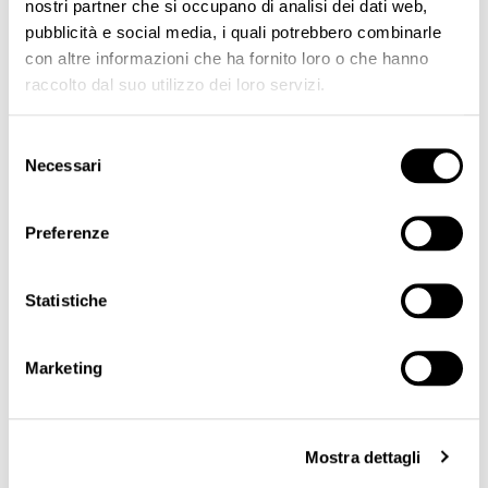
nostri partner che si occupano di analisi dei dati web,
pubblicità e social media, i quali potrebbero combinarle
con altre informazioni che ha fornito loro o che hanno
raccolto dal suo utilizzo dei loro servizi.
Selezione
11 RS Ø 0,35 Medium Taper (20 pcs)
Necessari
del
€37.50
consenso
Preferenze
SHOW
Statistiche
PRICE
Marketing
€35.00 - €37.50
Mostra dettagli
FEATURED