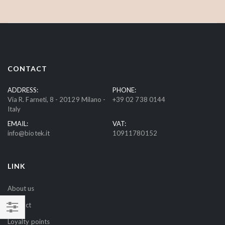
n
U
p
f
o
r
CONTACT
O
u
ADDRESS:
PHONE:
Via R. Farneti, 8 - 20129 Milano -
+39 02 738 0144
r
Italy
N
EMAIL:
VAT:
e
info@biotek.it
10911780152
w
s
l
LINK
e
t
About us
t
Contact
e
SHOP
r
Loyalty points