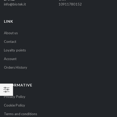
info@biotek.it
10911780152
w
s
l
LINK
e
t
About us
t
Contact
e
r
Loyalty points
:
Account
Orders History
INFORMATIVE
SHOP
Privacy Policy
BY
Cookie Policy
Terms and conditions