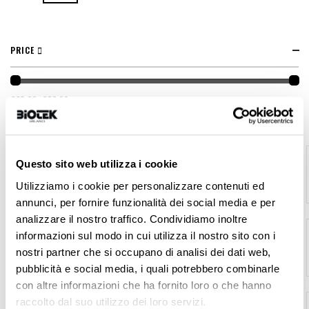
PRICE
€35.00 - €99.00
FEATURED
Hybrid Long Lasting Brow Pigment Kit
€165.00
Questo sito web utilizza i cookie
Utilizziamo i cookie per personalizzare contenuti ed
annunci, per fornire funzionalità dei social media e per
analizzare il nostro traffico. Condividiamo inoltre
Marker White
informazioni sul modo in cui utilizza il nostro sito con i
€11.00
nostri partner che si occupano di analisi dei dati web,
pubblicità e social media, i quali potrebbero combinarle
con altre informazioni che ha fornito loro o che hanno
ERA Lumina + Console Maestro
raccolto dal suo utilizzo dei loro servizi.
As low as