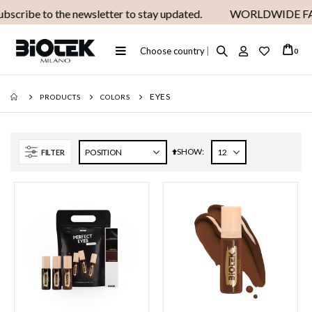
scribe to the newsletter to stay updated.
WORLDWIDE FAS
Toggle
Choose country
|
ite
0
Cart
Nav
EYES
PRODUCTS
COLORS
SHOW
Set
FILTER
Descending
Direction