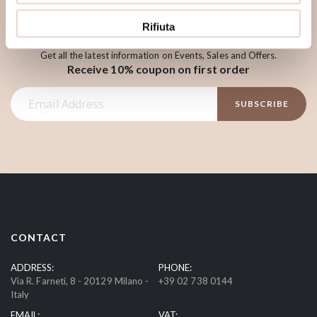
Rifiuta
Sign Up to Newsletter
Get all the latest information on Events, Sales and Offers.
Receive 10% coupon on first order
S
SUBSCRIBE
i
g
n
U
p
f
o
r
CONTACT
O
u
ADDRESS:
PHONE:
Via R. Farneti, 8 - 20129 Milano -
+39 02 738 0144
r
Italy
N
EMAIL:
VAT:
e