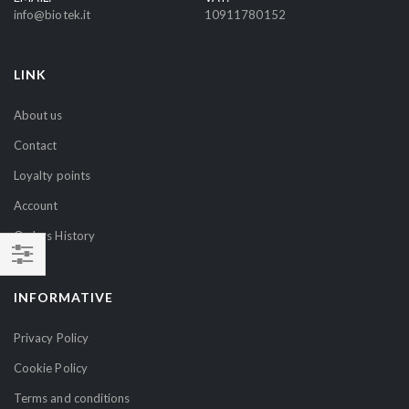
info@biotek.it
10911780152
w
s
l
LINK
e
t
About us
t
Contact
e
r
Loyalty points
:
Account
Orders History
SHOP
INFORMATIVE
BY
Privacy Policy
Cookie Policy
Terms and conditions