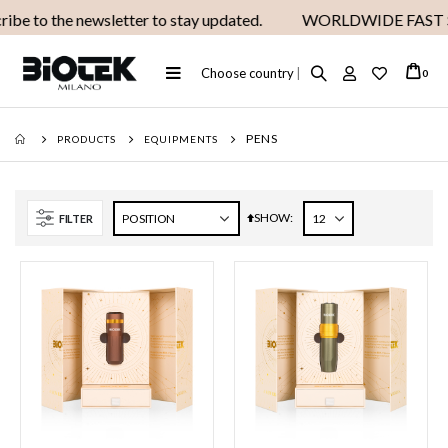
ibe to the newsletter to stay updated.
WORLDWIDE FAST 
Toggle
Choose country
|
ite
0
Cart
Nav
PENS
PRODUCTS
EQUIPMENTS
SHOW
Set
FILTER
Descending
Direction