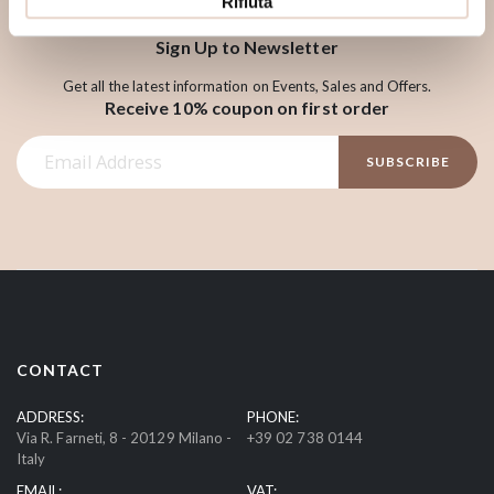
Rifiuta
Sign Up to Newsletter
Get all the latest information on Events, Sales and Offers.
Receive 10% coupon on first order
S
SUBSCRIBE
i
g
n
U
p
f
o
r
CONTACT
O
u
ADDRESS:
PHONE:
Via R. Farneti, 8 - 20129 Milano -
+39 02 738 0144
r
Italy
N
EMAIL:
VAT:
e