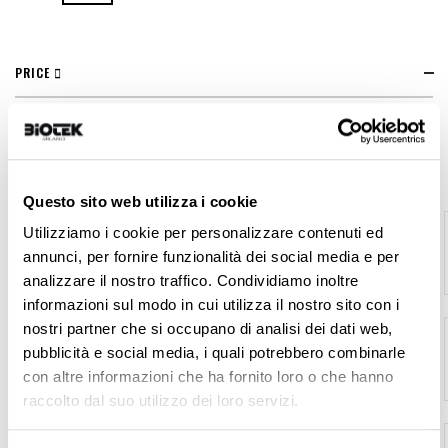
PRICE
€450.00 - €799.00
FEATURED
Questo sito web utilizza i cookie
Armony - Sachets 50 pz
Utilizziamo i cookie per personalizzare contenuti ed
€32.00
annunci, per fornire funzionalità dei social media e per
analizzare il nostro traffico. Condividiamo inoltre
informazioni sul modo in cui utilizza il nostro sito con i
1 Point HD (10 pcs) - Ingot
nostri partner che si occupano di analisi dei dati web,
€35.00
pubblicità e social media, i quali potrebbero combinarle
con altre informazioni che ha fornito loro o che hanno
raccolto dal suo utilizzo dei loro servizi.
Hybrid Long Lasting Brow Pigment Kit