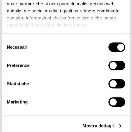
nostri partner che si occupano di analisi dei dati web,
pubblicità e social media, i quali potrebbero combinarle
con altre informazioni che ha fornito loro o che hanno
raccolto dal suo utilizzo dei loro servizi.
Selezione
Phototypes face board
PMU tester Palette Lips
Necessari
del
€15.00
€120.00
consenso
Preferenze
Page
You're currently reading page
Page
Page
Page
Next
SHOW
1
2
3
Statistiche
PRICE
Marketing
€2.00 - €158.00
Mostra dettagli