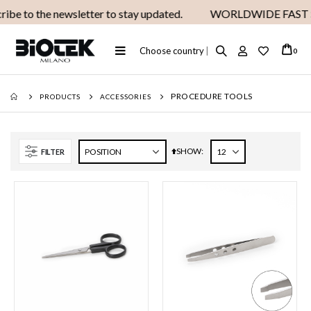
be to the newsletter to stay updated.
WORLDWIDE FAST S
Toggle
Choose country
|
ite
0
Cart
Nav
PROCEDURE TOOLS
PRODUCTS
ACCESSORIES
SHOW
Set
FILTER
Descending
Direction