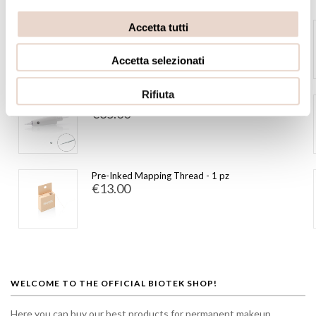
FEATURED
Peel-Off Microblading Pencil + Cutter –
Accetta tutti
Light Brown
€19.00
Accetta selezionati
Rifiuta
1 Point HD (10 pcs) - Ingot
€35.00
Pre-Inked Mapping Thread - 1 pz
€13.00
WELCOME TO THE OFFICIAL BIOTEK SHOP!
Here you can buy our best products for permanent makeup,