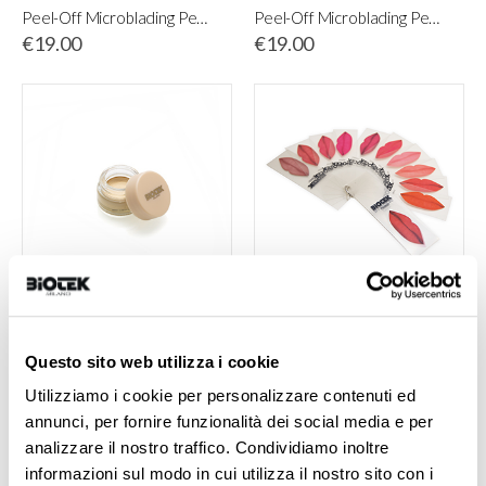
Peel-Off Microblading Pencil + Cutter – Dark Brown
Peel-Off Microblading Pencil + Cutter – Light Brown
€19.00
€19.00
PMU Design Contour
Lips Color Fan
€29.99
€17.00
Questo sito web utilizza i cookie
Utilizziamo i cookie per personalizzare contenuti ed
annunci, per fornire funzionalità dei social media e per
analizzare il nostro traffico. Condividiamo inoltre
informazioni sul modo in cui utilizza il nostro sito con i