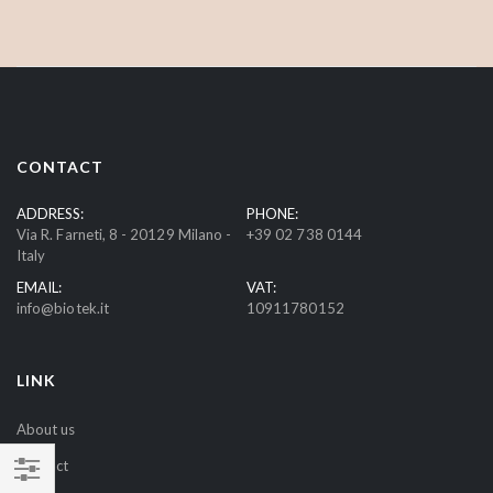
n
U
p
f
o
r
CONTACT
O
u
ADDRESS:
PHONE:
Via R. Farneti, 8 - 20129 Milano -
+39 02 738 0144
r
Italy
N
EMAIL:
VAT:
e
info@biotek.it
10911780152
w
s
l
LINK
e
t
About us
t
Contact
e