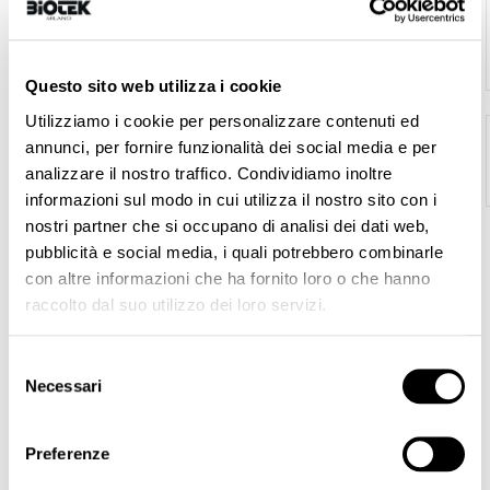
ERA Orbita
€550.00
Questo sito web utilizza i cookie
Utilizziamo i cookie per personalizzare contenuti ed
Armony - Sachets 50 pz
€32.00
annunci, per fornire funzionalità dei social media e per
analizzare il nostro traffico. Condividiamo inoltre
informazioni sul modo in cui utilizza il nostro sito con i
nostri partner che si occupano di analisi dei dati web,
pubblicità e social media, i quali potrebbero combinarle
con altre informazioni che ha fornito loro o che hanno
WELCOME TO THE OFFICIAL BIOTEK SHOP!
raccolto dal suo utilizzo dei loro servizi.
Here you can buy our best products for permanent makeup,
microblading, tattoo and microneedling.
Selezione
Machines, needles, pigments, accessories ... Everything you need
Necessari
del
to perform a best quality microblading and permanent make-up,
consenso
you can find it here!
BIOTEK products are produced in Italy, vegan and not tested on
Preferenze
animals.
Fast shipping all over the world via express courier.