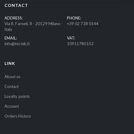
r
CONTACT
O
u
ADDRESS:
PHONE:
Via R. Farneti, 8 - 20129 Milano -
+39 02 738 0144
r
Italy
N
EMAIL:
VAT:
e
info@biotek.it
10911780152
w
s
l
LINK
e
t
About us
t
Contact
e
r
Loyalty points
:
Account
Orders History