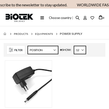
cribe to the newsletter to stay updated.
WORLDWIDE FAST
Toggle
Choose country
|
ite
0
Cart
Nav
POWER SUPPLY
PRODUCTS
EQUIPMENTS
SHOW
Set
FILTER
Descending
Direction