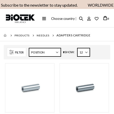
Subscribe to the newsletter to stay updated.
WORLDWIDE F
Toggle
Choose country
|
ite
0
Cart
Nav
ADAPTERS CARTRIDGE
PRODUCTS
NEEDLES
SHOW
Set
FILTER
Descending
Direction