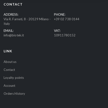
r
CONTACT
O
u
ADDRESS:
PHONE:
Via R. Farneti, 8 - 20129 Milano -
+39 02 738 0144
r
Italy
N
EMAIL:
VAT:
e
info@biotek.it
10911780152
w
s
l
LINK
e
t
About us
t
Contact
e
r
Loyalty points
:
Account
Orders History