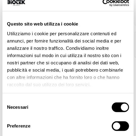
Armony - Sachets 50 pz
€32.00
Questo sito web utilizza i cookie
Utilizziamo i cookie per personalizzare contenuti ed
ERA Lumina Kit
As low as
annunci, per fornire funzionalità dei social media e per
€877.00
analizzare il nostro traffico. Condividiamo inoltre
informazioni sul modo in cui utilizza il nostro sito con i
nostri partner che si occupano di analisi dei dati web,
pubblicità e social media, i quali potrebbero combinarle
con altre informazioni che ha fornito loro o che hanno
WELCOME TO THE OFFICIAL BIOTEK SHOP!
raccolto dal suo utilizzo dei loro servizi.
Here you can buy our best products for permanent makeup,
microblading, tattoo and microneedling.
Selezione
Machines, needles, pigments, accessories ... Everything you need
Necessari
del
to perform a best quality microblading and permanent make-up,
consenso
you can find it here!
BIOTEK products are produced in Italy, vegan and not tested on
Preferenze
animals.
Fast shipping all over the world via express courier.